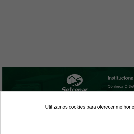
Instituciona
Conheça O Se
Diretoria
História
Utilizamos cookies para oferecer melhor 
Sede
R. Almirante Gonçalves, 1966 - Rebouça