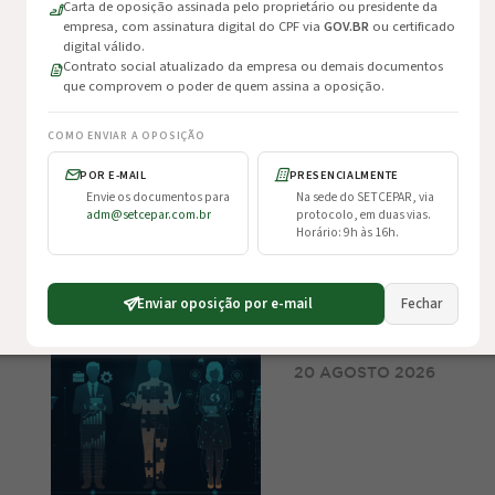
Carta de oposição assinada pelo proprietário ou presidente da
empresa, com assinatura digital do CPF via
GOV.BR
ou certificado
digital válido.
Contrato social atualizado da empresa ou demais documentos
que comprovem o poder de quem assina a oposição.
Os 3 Pilares da Lid
COMO ENVIAR A OPOSIÇÃO
Reconhecimento e 
18 AGOSTO 2026
POR E-MAIL
PRESENCIALMENTE
Envie os documentos para
Na sede do SETCEPAR, via
adm@setcepar.com.br
protocolo, em duas vias.
Horário: 9h às 16h.
Enviar oposição por e-mail
Fechar
As 5 gerações e o t
20 AGOSTO 2026