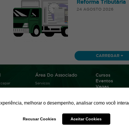
Reforma Tributária
24 AGOSTO 2026
CARREGAR +
l
Área Do Associado
Cursos
Eventos
tcepar
Servicos
Vagas
Convenções Coletivas
Notícias
Recursos Humanos
Consultoria
Convênios
experiência, melhorar o desempenho, analisar como você intera
Contato
ISET
Acesso Restrito
Recusar Cookies
Aceitar Cookies
Regional Londrina
s - Curitiba, PR
Rua Fernando de Noronha, 1249, sala 01 - Cent