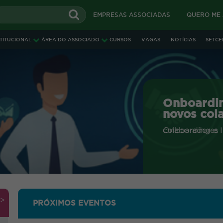
EMPRESAS ASSOCIADAS
QUERO ME
STITUCIONAL
ÁREA DO ASSOCIADO
CURSOS
VAGAS
NOTÍCIAS
SETCE
IN
Onboardin
novos col
Onboarding e Integração de novos colaboradores
FAZER LO
>
PRÓXIMOS EVENTOS