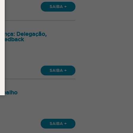
SAIBA +
erança: Delegação,
Feedback
SAIBA +
rabalho
SAIBA +