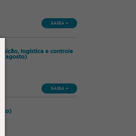
SAIBA +
buição, logística e controle
s (agosto)
SAIBA +
sto)