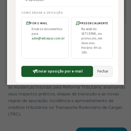
COMO ENVIAR A OPOSIÇÃO
POR E-MAIL
PRESENCIALMENTE
Envie os documentos
Na sede do
para
SETCEPAR, via
adm@setcepar.com.br
protocolo, em
Reforma Tributária
duas vias.
Horário: 9h às
16h.
Mudanças e Transição no Transporte
Enviar oposição por e-mail
Fechar
Preparar os profissionais para compreender e se adaptar
às mudanças trazidas pela Reforma Tributária, analisando
seus impactos práticos, etapas de transição e as novas
regras de apuração, incidência e aproveitamento de
créditos tributários no Transporte Rodoviário de Cargas
(TRC).