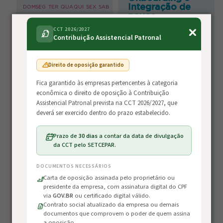
Integração de
DOM
SEG
TER
QUA
QUI
SEX
SAB
Área da empresa
novos
colaboradores
1
ESTRATÉGICO
ADMINISTRATIVO
CCT 2026/2027
OPERACIONAL
Contribuição Assistencial Patronal
Onboarding e
2
3
4
5
6
7
8
Integração de novos
CADASTRAR
colaboradores
Direito de oposição garantido
9
10
11
12
13
14
15
Fica garantido às empresas pertencentes à categoria
16
17
18
19
20
21
22
econômica o direito de oposição à Contribuição
Assistencial Patronal prevista na CCT 2026/2027, que
CT-e e MDF-e na
deverá ser exercido dentro do prazo estabelecido.
23
24
25
26
27
28
29
Prática (agosto )
Prazo de
30 dias
a contar da data de divulgação
30
31
da CCT pelo SETCEPAR.
Formação de
DOCUMENTOS NECESSÁRIOS
Instrutor de
Carta de oposição assinada pelo proprietário ou
motorista
presidente da empresa, com assinatura digital do CPF
(Agosto)
via
GOV.BR
ou certificado digital válido.
Contrato social atualizado da empresa ou demais
documentos que comprovem o poder de quem assina
Formação de Instrutor
de motorista (Agosto)
a oposição.