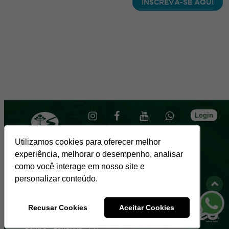
INSCREVA-SE AQUI
Login
Utilizamos cookies para oferecer melhor
experiência, melhorar o desempenho, analisar
como você interage em nosso site e
Sede
personalizar conteúdo.
R. Almirante Gonçalves, 1966 - Rebouças
- Curitiba, PR
Regional Londrina
Recusar Cookies
Aceitar Cookies
Rua Fernando de Noronha, 1249, sala 01
- Centro - Londrina - PR